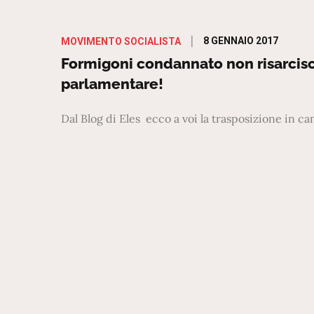
Posted
8 GENNAIO 2017
MOVIMENTO SOCIALISTA
on
Formigoni condannato non risarcisce
parlamentare!
Dal Blog di Eles ecco a voi la trasposizione in 