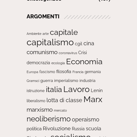
ARGOMENTI
capitale
Ambiente
arte
capitalismo
cina
cgil
comunismo
Crisi
coronavirus
Economia
democrazia
ecologia
filosofia
fascismo
Europa
germania
Francia
guerra
imperialismo
industria
Gramsci
Lavoro
italia
Lenin
istruzione
Marx
lotta di classe
liberalismo
marxismo
mercato
neoliberismo
operaismo
Rivoluzione
scuola
politica
Russia