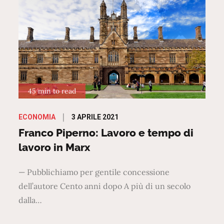
45 min to read
Posted
3 APRILE 2021
ECONOMIA
on
Franco Piperno: Lavoro e tempo di
lavoro in Marx
— Pubblichiamo per gentile concessione
dell’autore Cento anni dopo A più di un secolo
dalla…