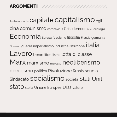
ARGOMENTI
capitalismo
capitale
cgil
Ambiente
arte
comunismo
cina
Crisi
democrazia
ecologia
coronavirus
Economia
filosofia
fascismo
Europa
germania
Francia
italia
guerra
imperialismo
industria
istruzione
Gramsci
Lavoro
lotta di classe
Lenin
liberalismo
Marx
neoliberismo
marxismo
mercato
operaismo
Rivoluzione
scuola
politica
Russia
socialismo
Stati Uniti
Sindacato
società
stato
Urss
Unione Europea
valore
storia