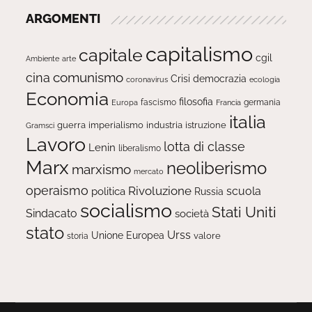
ARGOMENTI
capitalismo
capitale
cgil
Ambiente
arte
comunismo
cina
Crisi
democrazia
ecologia
coronavirus
Economia
filosofia
fascismo
Europa
germania
Francia
italia
guerra
imperialismo
industria
istruzione
Gramsci
Lavoro
lotta di classe
Lenin
liberalismo
Marx
neoliberismo
marxismo
mercato
operaismo
Rivoluzione
scuola
politica
Russia
socialismo
Stati Uniti
Sindacato
società
stato
Urss
Unione Europea
valore
storia