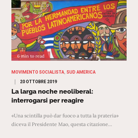
6 min to read
MOVIMENTO SOCIALISTA
SUD AMERICA
Posted
20 OTTOBRE 2019
on
La larga noche neoliberal:
interrogarsi per reagire
«Una scintilla può dar fuoco a tutta la prateria»
diceva il Presidente Mao, questa citazione…