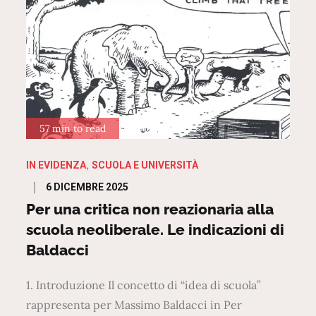
57 min to read
IN EVIDENZA
SCUOLA E UNIVERSITÀ
Posted
6 DICEMBRE 2025
on
Per una critica non reazionaria alla
scuola neoliberale. Le indicazioni di
Baldacci
1. Introduzione Il concetto di “idea di scuola”
rappresenta per Massimo Baldacci in Per