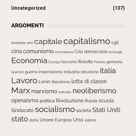
Uncategorized
(137)
ARGOMENTI
capitalismo
capitale
cgil
Ambiente
arte
comunismo
cina
Crisi
democrazia
ecologia
coronavirus
Economia
filosofia
fascismo
Europa
germania
Francia
italia
guerra
imperialismo
industria
istruzione
Gramsci
Lavoro
lotta di classe
Lenin
liberalismo
Marx
neoliberismo
marxismo
mercato
operaismo
Rivoluzione
scuola
politica
Russia
socialismo
Stati Uniti
Sindacato
società
stato
Urss
Unione Europea
valore
storia