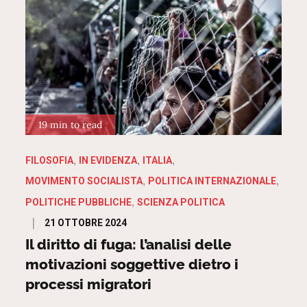
19 min to read
FILOSOFIA
IN EVIDENZA
ITALIA
MOVIMENTO SOCIALISTA
POLITICA INTERNAZIONALE
POLITICHE PUBBLICHE
SCIENZA POLITICA
Posted
21 OTTOBRE 2024
on
Il diritto di fuga: l’analisi delle
motivazioni soggettive dietro i
processi migratori