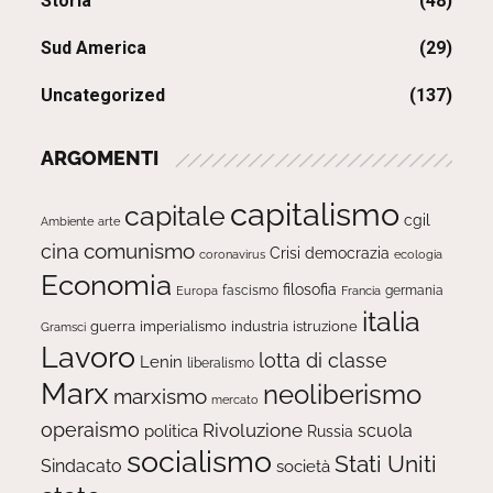
Storia
(48)
Sud America
(29)
Uncategorized
(137)
ARGOMENTI
capitalismo
capitale
cgil
Ambiente
arte
comunismo
cina
Crisi
democrazia
ecologia
coronavirus
Economia
filosofia
fascismo
Europa
germania
Francia
italia
guerra
imperialismo
industria
istruzione
Gramsci
Lavoro
lotta di classe
Lenin
liberalismo
Marx
neoliberismo
marxismo
mercato
operaismo
Rivoluzione
scuola
politica
Russia
socialismo
Stati Uniti
Sindacato
società