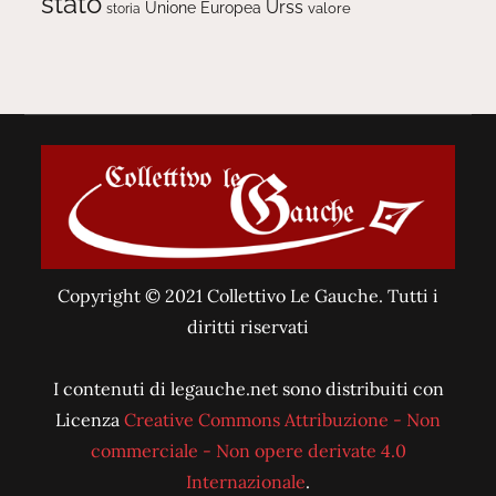
stato
Urss
Unione Europea
valore
storia
Copyright © 2021 Collettivo Le Gauche. Tutti i
diritti riservati
I contenuti di legauche.net sono distribuiti con
Licenza
Creative Commons Attribuzione - Non
commerciale - Non opere derivate 4.0
Internazionale
.