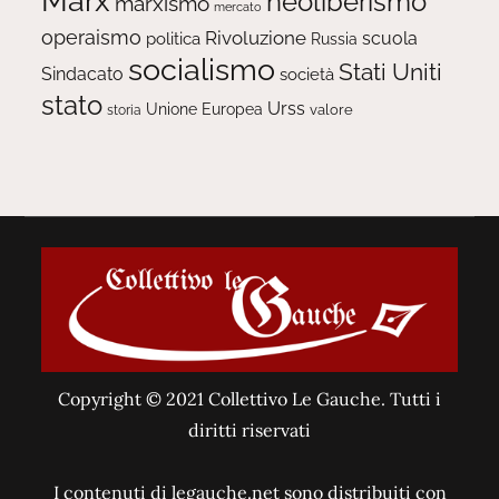
Marx
neoliberismo
marxismo
mercato
operaismo
Rivoluzione
scuola
politica
Russia
socialismo
Stati Uniti
Sindacato
società
stato
Urss
Unione Europea
valore
storia
Copyright © 2021 Collettivo Le Gauche. Tutti i
diritti riservati
I contenuti di legauche.net sono distribuiti con