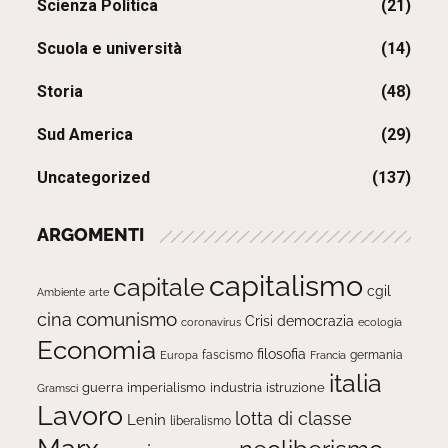
Scienza Politica
(21)
Scuola e università
(14)
Storia
(48)
Sud America
(29)
Uncategorized
(137)
ARGOMENTI
capitalismo
capitale
cgil
Ambiente
arte
comunismo
cina
Crisi
democrazia
ecologia
coronavirus
Economia
filosofia
fascismo
Europa
germania
Francia
italia
guerra
imperialismo
industria
istruzione
Gramsci
Lavoro
lotta di classe
Lenin
liberalismo