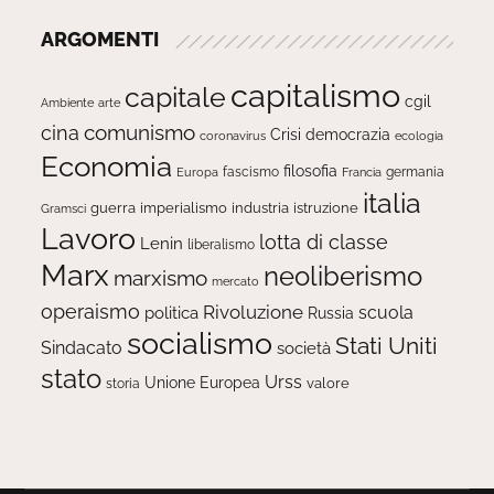
ARGOMENTI
capitalismo
capitale
cgil
Ambiente
arte
comunismo
cina
Crisi
democrazia
ecologia
coronavirus
Economia
filosofia
fascismo
Europa
germania
Francia
italia
guerra
imperialismo
industria
istruzione
Gramsci
Lavoro
lotta di classe
Lenin
liberalismo
Marx
neoliberismo
marxismo
mercato
operaismo
Rivoluzione
scuola
politica
Russia
socialismo
Stati Uniti
Sindacato
società
stato
Urss
Unione Europea
valore
storia