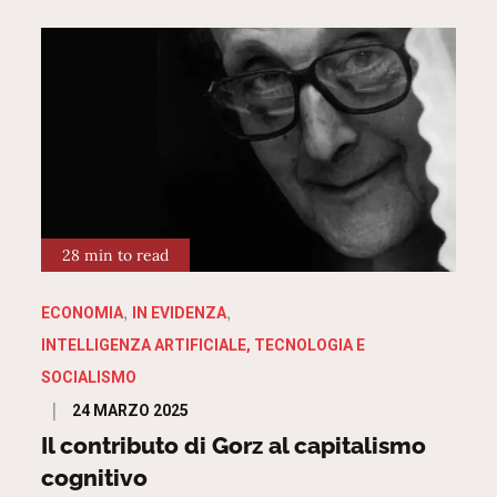
28 min to read
ECONOMIA
IN EVIDENZA
INTELLIGENZA ARTIFICIALE, TECNOLOGIA E
SOCIALISMO
Posted
24 MARZO 2025
on
Il contributo di Gorz al capitalismo
cognitivo