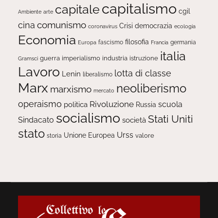
capitalismo
capitale
cgil
Ambiente
arte
comunismo
cina
Crisi
democrazia
ecologia
coronavirus
Economia
filosofia
fascismo
Europa
germania
Francia
italia
guerra
imperialismo
industria
istruzione
Gramsci
Lavoro
lotta di classe
Lenin
liberalismo
Marx
neoliberismo
marxismo
mercato
operaismo
Rivoluzione
scuola
politica
Russia
socialismo
Stati Uniti
Sindacato
società
stato
Urss
Unione Europea
valore
storia