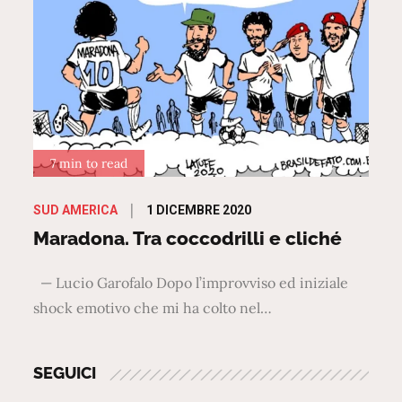
7 min to read
Posted
1 DICEMBRE 2020
SUD AMERICA
on
Maradona. Tra coccodrilli e cliché
— Lucio Garofalo Dopo l’improvviso ed iniziale
shock emotivo che mi ha colto nel…
SEGUICI