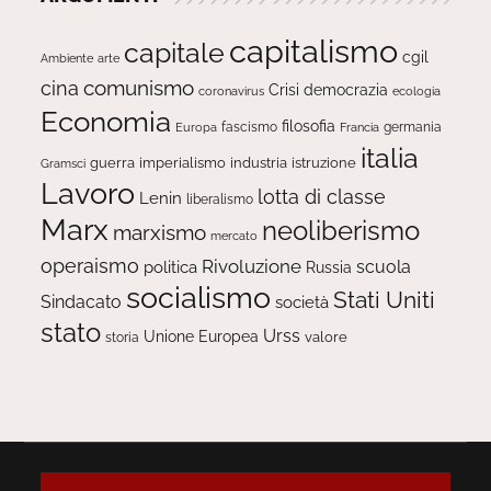
capitalismo
capitale
cgil
Ambiente
arte
comunismo
cina
Crisi
democrazia
ecologia
coronavirus
Economia
filosofia
fascismo
Europa
germania
Francia
italia
guerra
imperialismo
industria
istruzione
Gramsci
Lavoro
lotta di classe
Lenin
liberalismo
Marx
neoliberismo
marxismo
mercato
operaismo
Rivoluzione
scuola
politica
Russia
socialismo
Stati Uniti
Sindacato
società
stato
Urss
Unione Europea
valore
storia