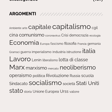
ARGOMENTI
capitalismo
capitale
cgil
Ambiente
arte
comunismo
cina
Crisi
democrazia
ecologia
coronavirus
Economia
filosofia
fascismo
Europa
germania
Francia
italia
guerra
imperialismo
industria
istruzione
Gramsci
Lavoro
lotta di classe
Lenin
liberalismo
Marx
neoliberismo
marxismo
mercato
operaismo
Rivoluzione
scuola
politica
Russia
socialismo
Stati Uniti
Sindacato
società
stato
Urss
Unione Europea
valore
storia