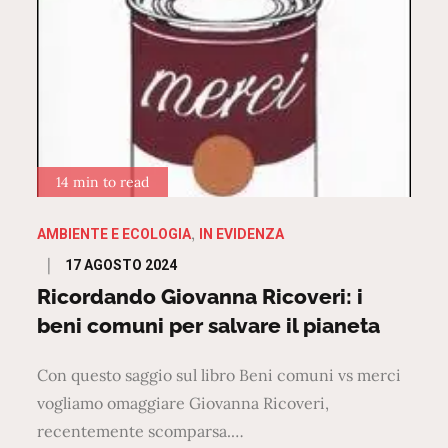
14 min to read
AMBIENTE E ECOLOGIA
IN EVIDENZA
Posted
17 AGOSTO 2024
on
Ricordando Giovanna Ricoveri: i
beni comuni per salvare il pianeta
Con questo saggio sul libro Beni comuni vs merci
vogliamo omaggiare Giovanna Ricoveri,
recentemente scomparsa.…