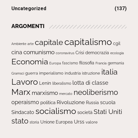
Uncategorized
(137)
ARGOMENTI
capitalismo
capitale
cgil
Ambiente
arte
comunismo
cina
Crisi
democrazia
ecologia
coronavirus
Economia
filosofia
fascismo
Europa
germania
Francia
italia
guerra
imperialismo
industria
istruzione
Gramsci
Lavoro
lotta di classe
Lenin
liberalismo
Marx
neoliberismo
marxismo
mercato
operaismo
Rivoluzione
scuola
politica
Russia
socialismo
Stati Uniti
Sindacato
società
stato
Urss
Unione Europea
valore
storia