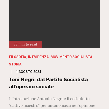
33 min to read
FILOSOFIA
IN EVIDENZA
MOVIMENTO SOCIALISTA
STORIA
Posted
1 AGOSTO 2024
on
Toni Negri: dal Partito Socialista
all’operaio sociale
1. Introduzione Antonio Negri è il cosiddetto
“cattivo maestro” per antonomasia nell’opinione