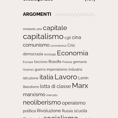
ARGOMENTI
capitale
Ambiente
arte
capitalismo
cina
cgil
comunismo
Crisi
coronavirus
Economia
democrazia
ecologia
filosofia
fascismo
Europa
germania
Francia
guerra
imperialismo
industria
Gramsci
Lavoro
italia
Lenin
istruzione
Marx
lotta di classe
liberalismo
marxismo
mercato
neoliberismo
operaismo
Rivoluzione
scuola
politica
Russia