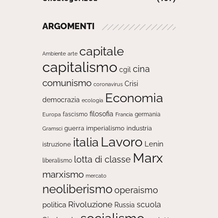
ARGOMENTI
capitale
Ambiente
arte
capitalismo
cina
cgil
comunismo
Crisi
coronavirus
Economia
democrazia
ecologia
filosofia
fascismo
Europa
germania
Francia
guerra
imperialismo
industria
Gramsci
Lavoro
italia
Lenin
istruzione
Marx
lotta di classe
liberalismo
marxismo
mercato
neoliberismo
operaismo
Rivoluzione
scuola
politica
Russia