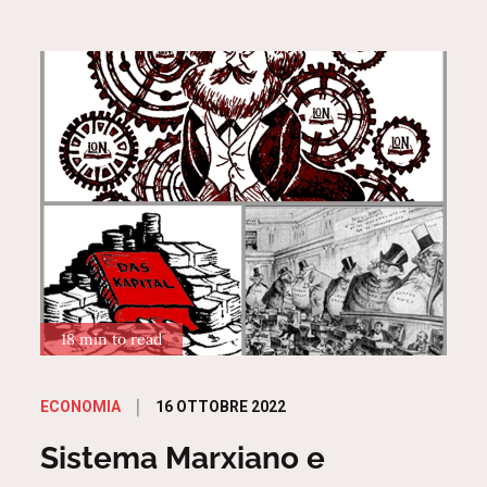
18 min to read
Posted
16 OTTOBRE 2022
ECONOMIA
on
Sistema Marxiano e