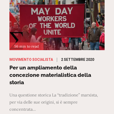
56 min to read
Posted
2 SETTEMBRE 2020
MOVIMENTO SOCIALISTA
on
Per un ampliamento della
concezione materialistica della
storia
Una questione storica La “tradizione” marxista,
per via delle sue origini, si è sempre
concentrata…