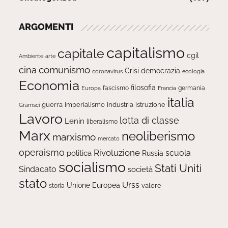
ARGOMENTI
capitalismo
capitale
cgil
Ambiente
arte
comunismo
cina
Crisi
democrazia
ecologia
coronavirus
Economia
filosofia
fascismo
Europa
germania
Francia
italia
guerra
imperialismo
industria
istruzione
Gramsci
Lavoro
lotta di classe
Lenin
liberalismo
Marx
neoliberismo
marxismo
mercato
operaismo
Rivoluzione
scuola
politica
Russia
socialismo
Stati Uniti
Sindacato
società
stato
Urss
Unione Europea
valore
storia