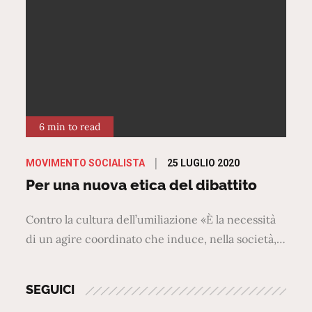
6 min to read
Posted
25 LUGLIO 2020
MOVIMENTO SOCIALISTA
on
Per una nuova etica del dibattito
Contro la cultura dell’umiliazione «È la necessità
di un agire coordinato che induce, nella società,…
SEGUICI