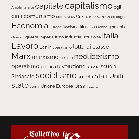
capitalismo
capitale
cgil
Ambiente
arte
comunismo
cina
Crisi
democrazia
ecologia
coronavirus
Economia
filosofia
fascismo
Europa
germania
Francia
italia
guerra
imperialismo
industria
istruzione
Gramsci
Lavoro
lotta di classe
Lenin
liberalismo
Marx
neoliberismo
marxismo
mercato
operaismo
Rivoluzione
scuola
politica
Russia
socialismo
Stati Uniti
Sindacato
società
stato
Urss
Unione Europea
valore
storia