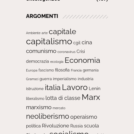
ARGOMENTI
capitale
Ambiente
arte
capitalismo
cina
cgil
comunismo
Crisi
coronavirus
Economia
democrazia
ecologia
filosofia
fascismo
Europa
germania
Francia
guerra
imperialismo
industria
Gramsci
Lavoro
italia
Lenin
istruzione
Marx
lotta di classe
liberalismo
marxismo
mercato
neoliberismo
operaismo
Rivoluzione
scuola
politica
Russia