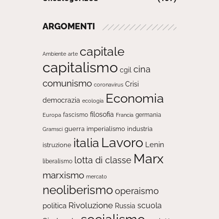
ARGOMENTI
capitale
Ambiente
arte
capitalismo
cina
cgil
comunismo
Crisi
coronavirus
Economia
democrazia
ecologia
filosofia
fascismo
Europa
germania
Francia
guerra
imperialismo
industria
Gramsci
Lavoro
italia
Lenin
istruzione
Marx
lotta di classe
liberalismo
marxismo
mercato
neoliberismo
operaismo
Rivoluzione
scuola
politica
Russia