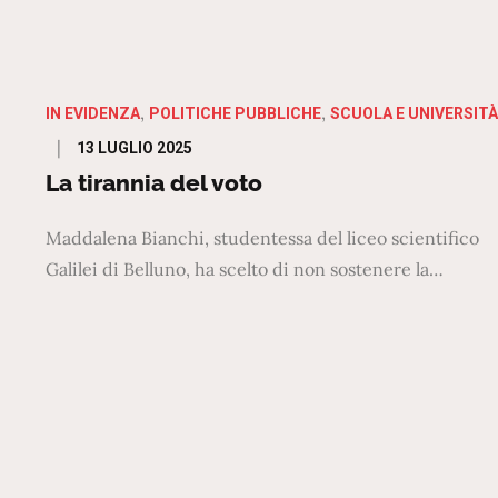
IN EVIDENZA
POLITICHE PUBBLICHE
SCUOLA E UNIVERSITÀ
Posted
13 LUGLIO 2025
on
La tirannia del voto
Maddalena Bianchi, studentessa del liceo scientifico
Galilei di Belluno, ha scelto di non sostenere la…