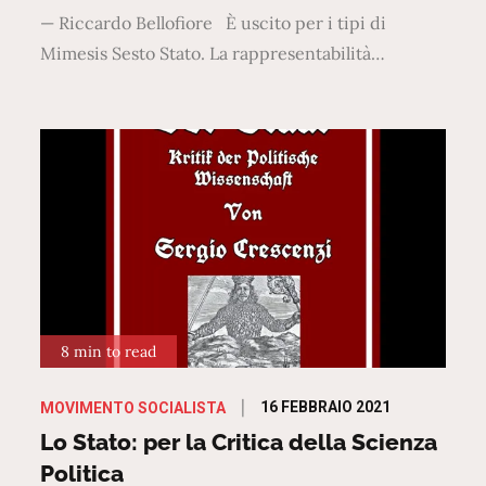
— Riccardo Bellofiore È uscito per i tipi di
Mimesis Sesto Stato. La rappresentabilità…
8 min to read
Posted
16 FEBBRAIO 2021
MOVIMENTO SOCIALISTA
on
Lo Stato: per la Critica della Scienza
Politica