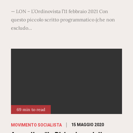
— LON – L’Ordinovista l’11 febbraio 2021 Con
questo piccolo scritto programmatico (che non
escludo…
69 min to read
Posted
15 MAGGIO 2020
MOVIMENTO SOCIALISTA
on