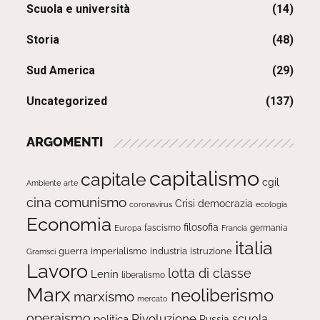
Scuola e università
(14)
Storia
(48)
Sud America
(29)
Uncategorized
(137)
ARGOMENTI
capitalismo
capitale
cgil
Ambiente
arte
comunismo
cina
Crisi
democrazia
ecologia
coronavirus
Economia
filosofia
fascismo
Europa
germania
Francia
italia
guerra
imperialismo
industria
istruzione
Gramsci
Lavoro
lotta di classe
Lenin
liberalismo
Marx
neoliberismo
marxismo
mercato
operaismo
Rivoluzione
scuola
politica
Russia