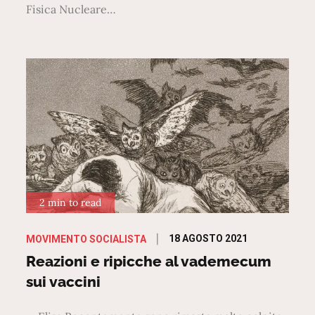
Fisica Nucleare…
2 min to read
Posted
18 AGOSTO 2021
MOVIMENTO SOCIALISTA
on
Reazioni e ripicche al vademecum
sui vaccini