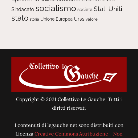
socialismo
Stati Uniti
Sindacato
società
stato
Urss
Unione Europea
valore
storia
Copyright © 2021 Collettivo Le Gauche. Tutti i
diritti riservati
I contenuti di legauche.net sono distribuiti con
Licenza
Creative Commons Attribuzione - Non