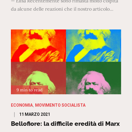
— Elisa Recentemente sono rimasta molto colpita
da alcune delle reazioni che il nostro articolo…
9 min to read
ECONOMIA
MOVIMENTO SOCIALISTA
Posted
11 MARZO 2021
on
Bellofiore: la difficile eredità di Marx