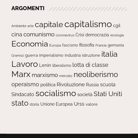
ARGOMENTI
capitalismo
capitale
cgil
Ambiente
arte
comunismo
cina
Crisi
democrazia
ecologia
coronavirus
Economia
filosofia
fascismo
Europa
germania
Francia
italia
guerra
imperialismo
industria
istruzione
Gramsci
Lavoro
lotta di classe
Lenin
liberalismo
Marx
neoliberismo
marxismo
mercato
operaismo
Rivoluzione
scuola
politica
Russia
socialismo
Stati Uniti
Sindacato
società
stato
Urss
Unione Europea
valore
storia