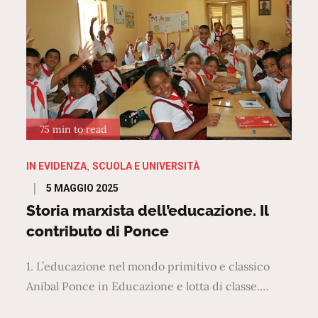
75 min to read
IN EVIDENZA
SCUOLA E UNIVERSITÀ
Posted
5 MAGGIO 2025
on
Storia marxista dell’educazione. Il
contributo di Ponce
1. L’educazione nel mondo primitivo e classico
Anibal Ponce in Educazione e lotta di classe.…