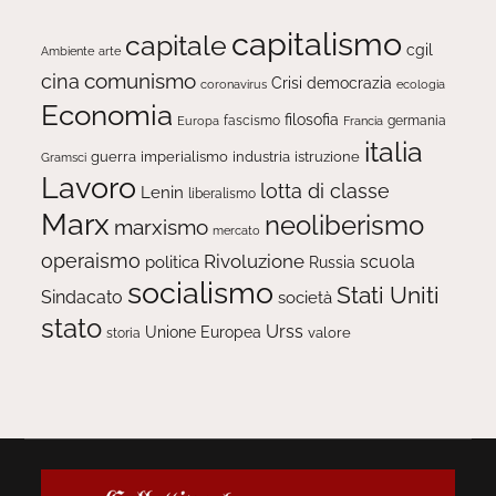
capitalismo
capitale
cgil
Ambiente
arte
comunismo
cina
Crisi
democrazia
ecologia
coronavirus
Economia
filosofia
fascismo
Europa
germania
Francia
italia
guerra
imperialismo
industria
istruzione
Gramsci
Lavoro
lotta di classe
Lenin
liberalismo
Marx
neoliberismo
marxismo
mercato
operaismo
Rivoluzione
scuola
politica
Russia
socialismo
Stati Uniti
Sindacato
società
stato
Urss
Unione Europea
valore
storia