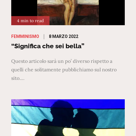
4 min to read
Posted
8 MARZO 2022
FEMMINISMO
on
“Significa che sei bella”
Questo articolo sarà un po’ diverso rispetto a
quelli che solitamente pubblichiamo sul nostro
sito.…