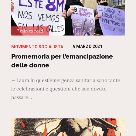
7 min to read
Posted
9 MARZO 2021
MOVIMENTO SOCIALISTA
on
Promemoria per l’emancipazione
delle donne
— Laura In quest’emergenza sanitaria sono tante
le celebrazioni e questioni che son dovute
passare…