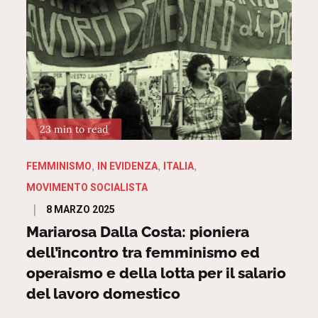
23 min to read
FEMMINISMO
IN EVIDENZA
ITALIA
MOVIMENTO SOCIALISTA
Posted
8 MARZO 2025
on
Mariarosa Dalla Costa: pioniera
dell’incontro tra femminismo ed
operaismo e della lotta per il salario
del lavoro domestico