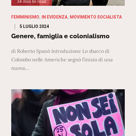
34 min to read
FEMMINISMO
IN EVIDENZA
MOVIMENTO SOCIALISTA
Posted
5 LUGLIO 2024
on
Genere, famiglia e colonialismo
di Roberto Spanò Introduzione Lo sbarco di
Colombo nelle Americhe segnò l’inizio di una
nuova…