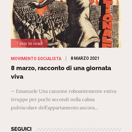
7 min to read
Posted
8 MARZO 2021
MOVIMENTO SOCIALISTA
on
8 marzo, racconto di una giornata
viva
— Emanuele Una canzone roboantemente estiva
irruppe per pochi secondi nella calma
pulviscolare dell’appartamento ancora…
SEGUICI