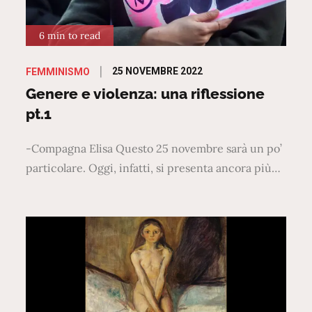
6 min to read
Posted
25 NOVEMBRE 2022
FEMMINISMO
on
Genere e violenza: una riflessione
pt.1
-Compagna Elisa Questo 25 novembre sarà un po’
particolare. Oggi, infatti, si presenta ancora più…