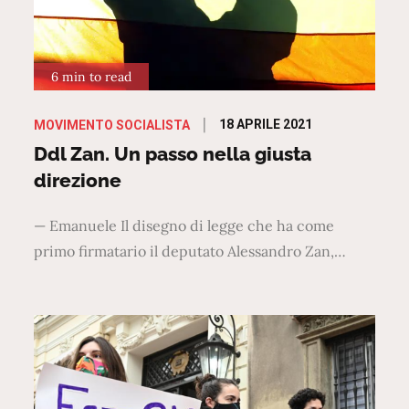
6 min to read
Posted
18 APRILE 2021
MOVIMENTO SOCIALISTA
on
Ddl Zan. Un passo nella giusta
direzione
— Emanuele Il disegno di legge che ha come
primo firmatario il deputato Alessandro Zan,…