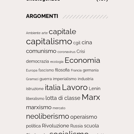
ARGOMENTI
capitale
Ambiente
arte
capitalismo
cina
cgil
comunismo
Crisi
coronavirus
Economia
democrazia
ecologia
filosofia
fascismo
Europa
germania
Francia
guerra
imperialismo
industria
Gramsci
Lavoro
italia
Lenin
istruzione
Marx
lotta di classe
liberalismo
marxismo
mercato
neoliberismo
operaismo
Rivoluzione
scuola
politica
Russia