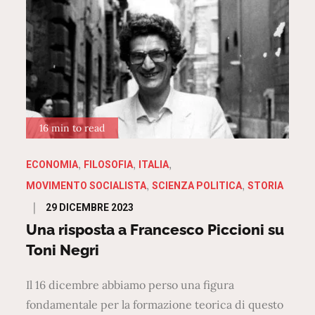
16 min to read
ECONOMIA
FILOSOFIA
ITALIA
MOVIMENTO SOCIALISTA
SCIENZA POLITICA
STORIA
Posted
29 DICEMBRE 2023
on
Una risposta a Francesco Piccioni su
Toni Negri
Il 16 dicembre abbiamo perso una figura
fondamentale per la formazione teorica di questo