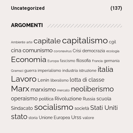
Uncategorized
(137)
ARGOMENTI
capitalismo
capitale
cgil
Ambiente
arte
comunismo
cina
Crisi
democrazia
ecologia
coronavirus
Economia
filosofia
fascismo
Europa
germania
Francia
italia
guerra
imperialismo
industria
istruzione
Gramsci
Lavoro
lotta di classe
Lenin
liberalismo
Marx
neoliberismo
marxismo
mercato
operaismo
Rivoluzione
scuola
politica
Russia
socialismo
Stati Uniti
Sindacato
società
stato
Urss
Unione Europea
valore
storia