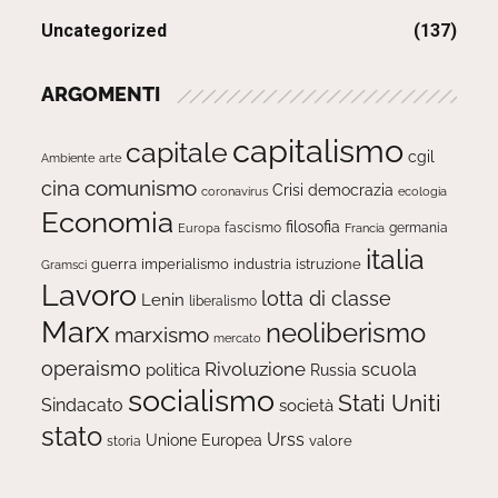
Uncategorized
(137)
ARGOMENTI
capitalismo
capitale
cgil
Ambiente
arte
comunismo
cina
Crisi
democrazia
ecologia
coronavirus
Economia
filosofia
fascismo
Europa
germania
Francia
italia
guerra
imperialismo
industria
istruzione
Gramsci
Lavoro
lotta di classe
Lenin
liberalismo
Marx
neoliberismo
marxismo
mercato
operaismo
Rivoluzione
scuola
politica
Russia
socialismo
Stati Uniti
Sindacato
società
stato
Urss
Unione Europea
valore
storia