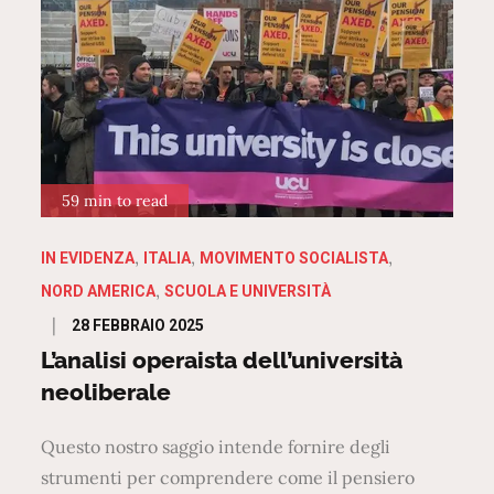
59 min to read
IN EVIDENZA
ITALIA
MOVIMENTO SOCIALISTA
NORD AMERICA
SCUOLA E UNIVERSITÀ
Posted
28 FEBBRAIO 2025
on
L’analisi operaista dell’università
neoliberale
Questo nostro saggio intende fornire degli
strumenti per comprendere come il pensiero