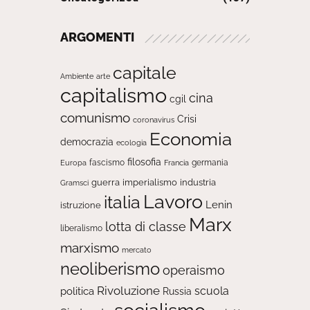
ARGOMENTI
capitale
Ambiente
arte
capitalismo
cina
cgil
comunismo
Crisi
coronavirus
Economia
democrazia
ecologia
filosofia
fascismo
Europa
germania
Francia
guerra
imperialismo
industria
Gramsci
Lavoro
italia
Lenin
istruzione
Marx
lotta di classe
liberalismo
marxismo
mercato
neoliberismo
operaismo
Rivoluzione
scuola
politica
Russia